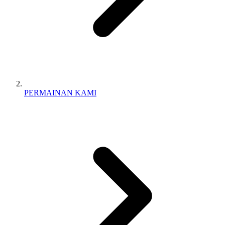
PERMAINAN KAMI