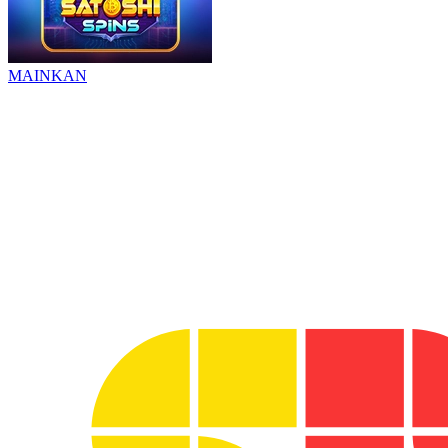
MAINKAN