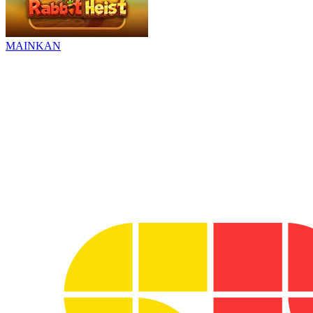
MAINKAN