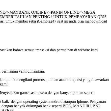
LINE<>MAYBANK ONLINE<>PANIN ONLINE<>MEGA
EMBERITAHUAN PENTING ! UNTUK PEMBAYARAN QRIS
asi untuk member setia iGamble247 saat ini anda bisa mendownload
astikan bahwa semua transaksi dan permainan di website kami
il permainan yang dimainkan.
nkan untuk mengikuti promosi, undian atau kompetisi yang ditawarkan
kami.
Menyediakan game casino seru dengan banyak pilihan seperti
et baik dengan operating system android ataupun Iphone. Pelayanan
as, dengan banyak dukungan bank seperti BCA, MANDIRI, BNI,
CHER88.