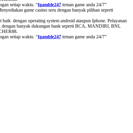
gan setiap waktu. “
Igamble247
teman game anda 24/7”
Menyediakan game casino seru dengan banyak pilihan seperti
et baik dengan operating system android ataupun Iphone. Pelayanan
as, dengan banyak dukungan bank seperti BCA, MANDIRI, BNI,
CHER88.
gan setiap waktu. “
Igamble247
teman game anda 24/7”