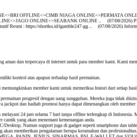
INE<>BRI OFFLINE<>CIMB NIAGA ONLINE<>PERMATA ON
NLINE<>JAGO ONLINE<>SEABANK ONLINE ..
(07/08/2026)
P
rnatif Resmi : https://shortku.id/igamble247-gg ..
(07/08/2026)
Inform
g aman dan terpercaya di internet untuk para member kami. Kami mem
iliki kontrol atas apapun terhadap hasil permainan.
mi memungkinkan member kami untuk memeriksa histori dari setiap has
u permainan progresif dengan uang sungguhan. Mereka juga tidak diizi
wa jackpot dan hadiah promosi hanya dapat dimenangkan oleh member 
melayani 24 jam selama 7 hari tanpa offline terlengkap di Indonesia. 
aler cantik yang akan menemani kemenangan anda.
C/Desktop, Namun support juga di gadget seperti smartphone dan tabl
g akan memberikan pengalaman berupa keramahan dan profesionalit
MEGA, PANIN, JENIUS, SINARMAS. BSI, E-WALLET dan VOU