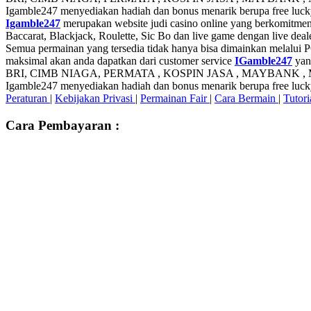
Igamble247 menyediakan hadiah dan bonus menarik berupa free lucky
Igamble247
merupakan website judi casino online yang berkomitmen 
Baccarat, Blackjack, Roulette, Sic Bo dan live game dengan live de
Semua permainan yang tersedia tidak hanya bisa dimainkan melalui P
maksimal akan anda dapatkan dari customer service
IGamble247
yan
BRI, CIMB NIAGA, PERMATA , KOSPIN JASA , MAYBANK , 
Igamble247 menyediakan hadiah dan bonus menarik berupa free lucky
Peraturan
|
Kebijakan Privasi
|
Permainan Fair
|
Cara Bermain
|
Tutori
Cara Pembayaran :