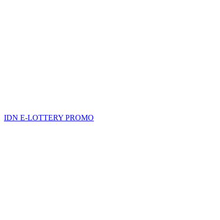
IDN E-LOTTERY
PROMO