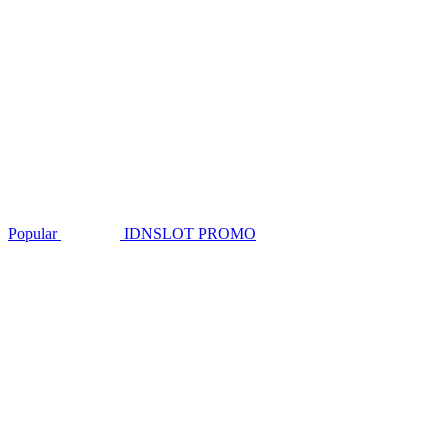
Popular
IDNSLOT
PROMO